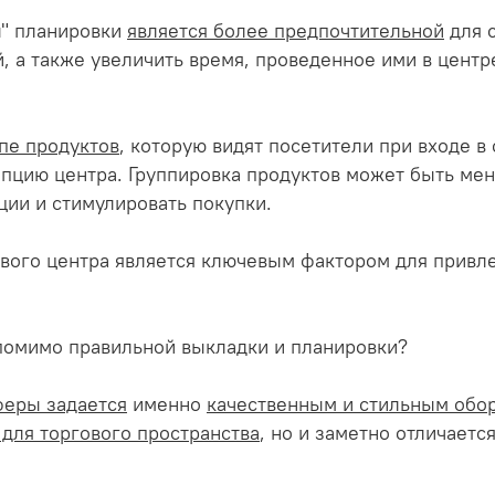
й
" планировки
является более предпочтительной
для с
 а также увеличить время, проведенное ими в центре
пе продуктов
, которую видят посетители при входе в
епцию центра. Группировка продуктов может быть ме
ции и стимулировать покупки.
ового центра является ключевым фактором для привле
 помимо правильной выкладки и планировки?
феры задается
именно
качественным и стильным обо
для торгового пространства
, но и заметно отличаетс