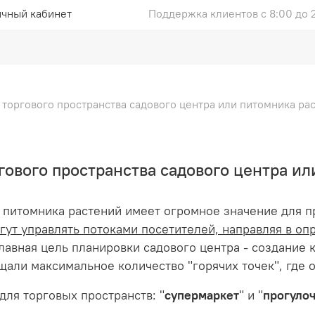
чный кабинет
Поддержка клиентов с 8:00 до 
торгового пространства садового центра или питомника рас
ового пространства садового центра ил
 питомника растений имеет огромное значение для п
гут управлять потоками посетителей, направляя в оп
Главная цель планировки садового центра - создание
али максимальное количество "горячих точек", где 
ля торговых пространств: "
супермаркет
" и "
прогуло