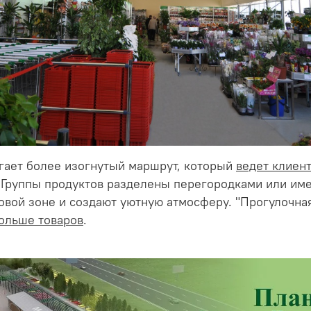
гает более изогнутый маршрут, который
ведет клиент
. Группы продуктов разделены перегородками или им
говой зоне и создают уютную атмосферу. "Прогулочна
больше товаров
.