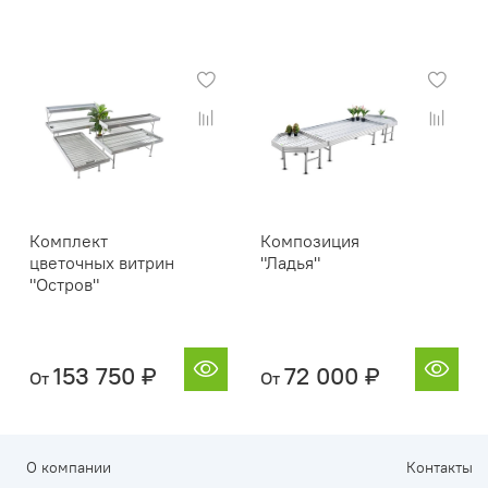
Комплект
Композиция
цветочных витрин
"Ладья"
"Остров"
153 750 ₽
72 000 ₽
От
От
О компании
Контакты