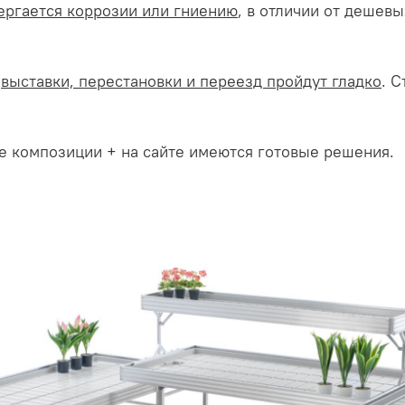
ергается коррозии или гниению
, в отличии от дешев
о
выставки, перестановки и переезд пройдут гладко
. 
е композиции + на сайте имеются готовые решения.