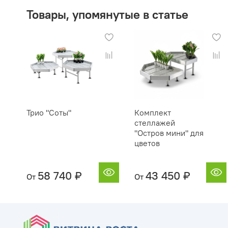
Товары, упомянутые в статье
Трио "Соты"
Комплект
стеллажей
"Остров мини" для
цветов
58 740 ₽
43 450 ₽
От
От