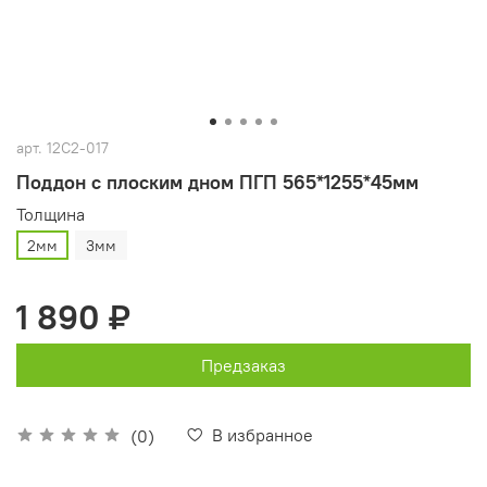
арт.
12С2-017
Поддон с плоским дном ПГП 565*1255*45мм
Толщина
2мм
3мм
1 890 ₽
Предзаказ
В избранное
(0)